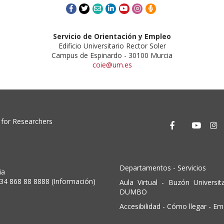
Youtube
Instagram
Servicio de Orientación y Empleo
Edificio Universitario Rector Soler
Campus de Espinardo - 30100 Murcia
coie@um.es
Acceder
Acceder
Acce
A
al
al
al
a
perfil
perfil
perfil
p
de
de
de
d
Departamentos
-
Servicios
Facebook
Twitter
YouT
I
ia
+34 868 88 8888 (Información)
Aula Virtual
-
Buzón Universita
DUMBO
Accesibilidad
-
Cómo llegar
-
Em