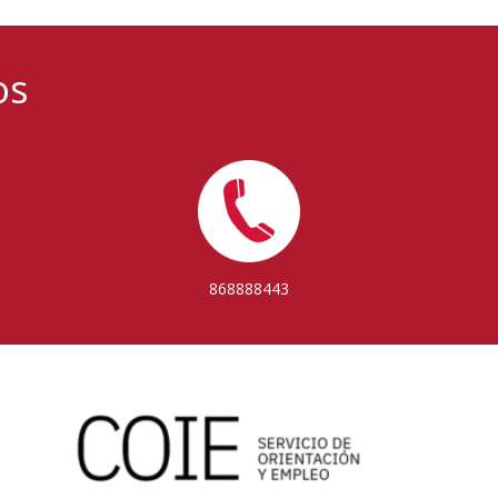
os
868888443