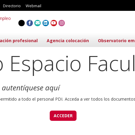
Directorio
Webmail
Twitter
Facebook
email
LinkedIn
Youtube
Instagram
ación profesional
Agencia colocación
Observatorio em
 Espacio Facu
, autentíquese aquí
permitido a todo el personal PDI. Acceda a ver todos los documento
ACCEDER